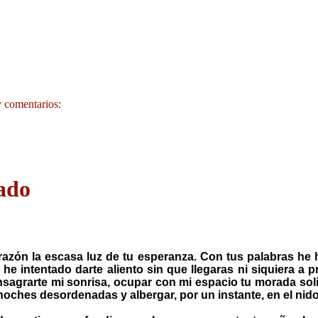
 comentarios:
ado
corazón la escasa luz de tu esperanza. Con tus palabras h
 he intentado darte aliento sin que llegaras ni siquiera a
nsagrarte mi sonrisa, ocupar con mi espacio tu morada soli
 noches desordenadas y albergar, por un instante, en el ni