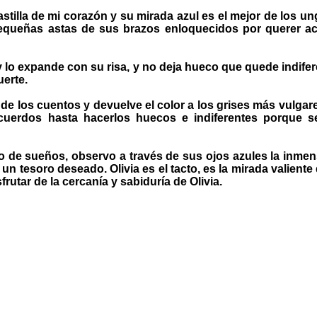
stilla de mi corazón y su mirada azul es el mejor de los ung
 pequeñas astas de sus brazos enloquecidos por querer a
sa y lo expande con su risa, y no deja hueco que quede indi
uerte.
de los cuentos y devuelve el color a los grises más vulgares 
recuerdos hasta hacerlos huecos e indiferentes porqu
o de sueños, observo a través de sus ojos azules la inmen
un tesoro deseado. Olivia es el tacto, es la mirada valiente
frutar de la cercanía y sabiduría de Olivia.