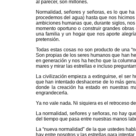
al parecer, son millones.
Normalidad, señores y señoras, es lo que ha
procedemos del agua) hasta que nos hicimos
ambiciones humanas que, durante siglos, nos ha
momento oportuno o construir grandes obras q
una familia y un hogar que nos aporte alegría
pretensión.
Todas estas cosas no son producto de una “no
Son propias de los seres humanos que han hech
en generación y nos ha hecho que la columna v
mares y mirar las estrellas e incluso pregunt
La civilización empieza a extinguirse, el ser
que han intentado deshacerse de lo más genui
donde la creación ha estado en nuestras ma
engrandecerla.
Ya no vale nada. Ni siquiera es el retroceso de
La normalidad, señores y señoras, no hay que
del tiempo que pasa entre nuestras manos lab
La “nueva normalidad” de la que ustedes habla
hay entre nosotros y las estrellas para intentar