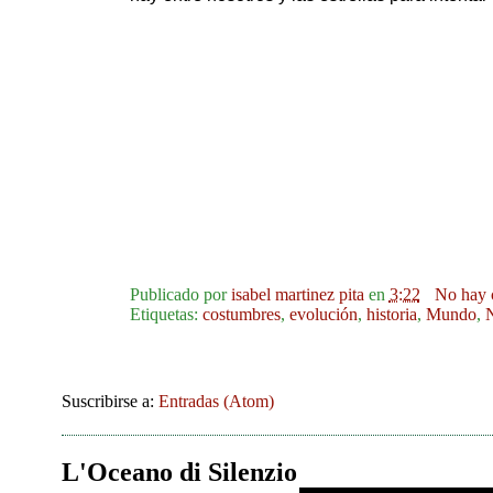
Publicado por
isabel martinez pita
en
3:22
No hay 
Etiquetas:
costumbres
,
evolución
,
historia
,
Mundo
,
Suscribirse a:
Entradas (Atom)
L'Oceano di Silenzio