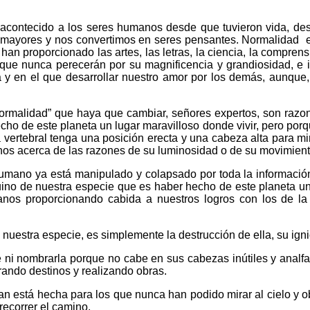
 acontecido a los seres humanos desde que tuvieron vida, d
 mayores y nos convertimos en seres pensantes. Normalidad
n proporcionado las artes, las letras, la ciencia, la comprens
ue nunca perecerán por su magnificencia y grandiosidad, e in
 y en el que desarrollar nuestro amor por los demás, aunque, 
rmalidad” que haya que cambiar, señores expertos, son razone
o de este planeta un lugar maravilloso donde vivir, pero porq
ertebral tenga una posición erecta y una cabeza alta para mira
arnos acerca de las razones de su luminosidad o de su movimient
 humano ya está manipulado y colapsado por toda la información
no de nuestra especie que es haber hecho de este planeta un l
nos proporcionando cabida a nuestros logros con los de la
 nuestra especie, es simplemente la destrucción de ella, su igni
 ni nombrarla porque no cabe en sus cabezas inútiles y analfa
rando destinos y realizando obras.
n está hecha para los que nunca han podido mirar al cielo y ob
 recorrer el camino.